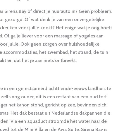
ar Sirena Bay of direct je huurauto in? Geen probleem.
r gezorgd. Of wat denk je van een onvergetelijke
en keuken voor jullie kookt? Het enige wat je nog hoeft
el. Of ga je liever voor een massage of yogales aan
 voor jullie. Ook geen zorgen over huishoudelijke
le accommodaties, het zwembad, het strand, de tuin
t en dat het je aan niets ontbreekt.
te in een gerestaureerd achttiende-eeuws landhuis te
zelfs nog ouder, dit is een restant van een oud fort
eger het kanon stond, gericht op zee, bevinden zich
rras. Het dak bestaat uit Nederlandse dakpannen die
idden. Via een aquaduct stroomde het water naar de
d tot de Mini Villa en de Awa Suite. Sirena Bay is