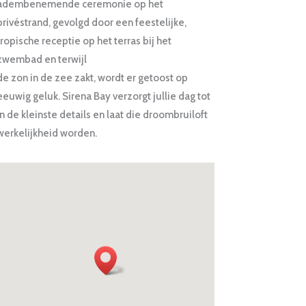
adembenemende ceremonie op het
privéstrand, gevolgd door een feestelijke,
tropische receptie op het terras bij het
zwembad en terwijl
de zon in de zee zakt, wordt er getoost op
eeuwig geluk. Sirena Bay verzorgt jullie dag tot
in de kleinste details en laat die droombruiloft
werkelijkheid worden.