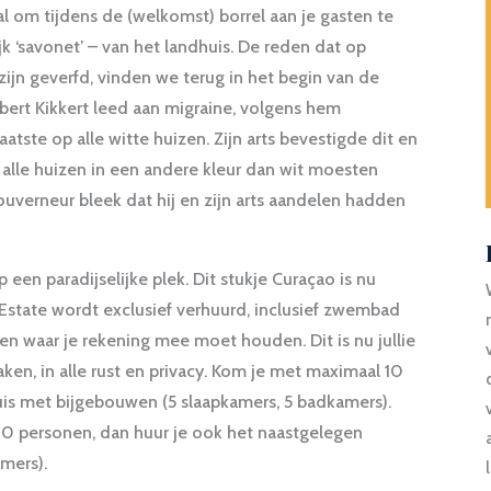
l om tijdens de (welkomst) borrel aan je gasten te
jk ‘savonet’ – van het landhuis. De reden dat op
zijn geverfd, vinden we terug in het begin van de
ert Kikkert leed aan migraine, volgens hem
tste op alle witte huizen. Zijn arts bevestigde dit en
 alle huizen in een andere kleur dan wit moesten
uverneur bleek dat hij en zijn arts aandelen hadden
op een paradijselijke plek. Dit stukje Curaçao is nu
y Estate wordt exclusief verhuurd, inclusief zwembad
ten waar je rekening mee moet houden. Dit is nu jullie
ken, in alle rust en privacy. Kom je met maximaal 10
huis met bijgebouwen (5 slaapkamers, 5 badkamers).
0 personen, dan huur je ook het naastgelegen
mers).