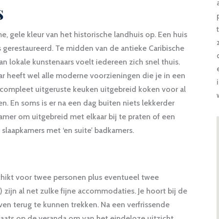
s
, gele kleur van het historische landhuis op. Een huis
s gerestaureerd. Te midden van de antieke Caribische
n lokale kunstenaars voelt iedereen zich snel thuis.
aar heeft wel alle moderne voorzieningen die je in een
, compleet uitgeruste keuken uitgebreid koken voor al
en. En soms is er na een dag buiten niets lekkerder
amer om uitgebreid met elkaar bij te praten of een
e slaapkamers met ‘en suite’ badkamers.
schikt voor twee personen plus eventueel twee
zijn al net zulke fijne accommodaties. Je hoort bij de
ven terug te kunnen trekken. Na een verfrissende
aats op de veranda om van het eindeloze uitzicht