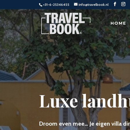
+31-6-25346455
info@travelbook.nl
HOME
Luxe landhu
Droom even mee… Je eigen villa dir