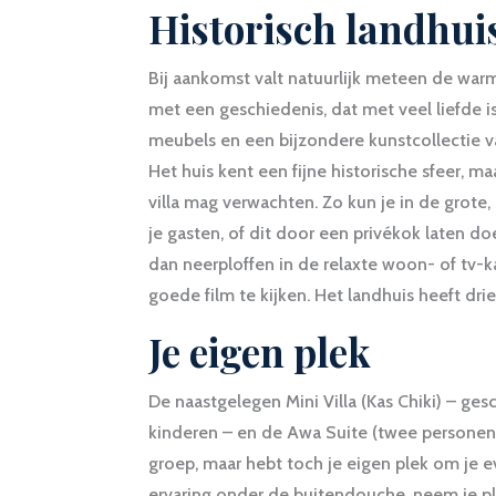
Historisch landhui
Bij aankomst valt natuurlijk meteen de warme
met een geschiedenis, dat met veel liefde i
meubels en een bijzondere kunstcollectie va
Het huis kent een fijne historische sfeer, m
villa mag verwachten. Zo kun je in de grote
je gasten, of dit door een privékok laten do
dan neerploffen in de relaxte woon- of tv-k
goede film te kijken. Het landhuis heeft dri
Je eigen plek
De naastgelegen Mini Villa (Kas Chiki) – ge
kinderen – en de Awa Suite (twee personen) 
groep, maar hebt toch je eigen plek om je e
ervaring onder de buitendouche, neem je pl