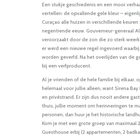
Een stukje geschiedenis en een mooi verhaa
vertellen: de opvallende gele kleur – eigenli
Curaçao alle huizen in verschillende keuren 
negentiende eeuw. Gouverneur-generaal Alb
veroorzaakt door de zon die zo sterk weerkaa
er werd een nieuwe regel ingevoerd waarbij
worden geverfd. Na het overlijden van de go
bij een verfproducent.
Al je vrienden of de hele familie bij elkaar, 
helemaal voor jullie alleen, want Sirena Ba
en privéstrand. Er zijn dus nooit andere gas
thuis, jullie moment om herinneringen te ma
personen, dan huur je het historische land
Kom je met een grote groep van maximaal 2
Guesthouse erbij (2 appartementen, 2 badka