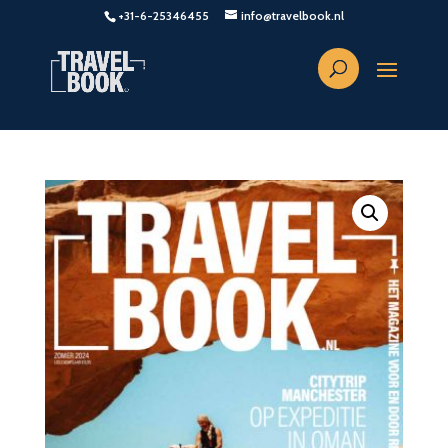
+31-6-25346455
info@travelbook.nl