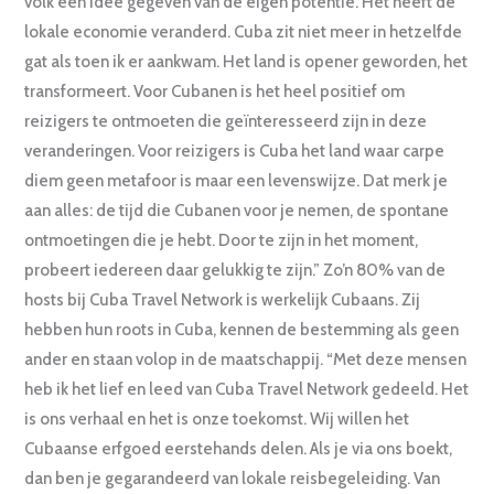
volk een idee gegeven van de eigen potentie. Het heeft de
lokale economie veranderd. Cuba zit niet meer in hetzelfde
gat als toen ik er aankwam. Het land is opener geworden, het
transformeert. Voor Cubanen is het heel positief om
reizigers te ontmoeten die geïnteresseerd zijn in deze
veranderingen. Voor reizigers is Cuba het land waar carpe
diem geen metafoor is maar een levenswijze. Dat merk je
aan alles: de tijd die Cubanen voor je nemen, de spontane
ontmoetingen die je hebt. Door te zijn in het moment,
probeert iedereen daar gelukkig te zijn.” Zo’n 80% van de
hosts bij Cuba Travel Network is werkelijk Cubaans. Zij
hebben hun roots in Cuba, kennen de bestemming als geen
ander en staan volop in de maatschappij. “Met deze mensen
heb ik het lief en leed van Cuba Travel Network gedeeld. Het
is ons verhaal en het is onze toekomst. Wij willen het
Cubaanse erfgoed eerstehands delen. Als je via ons boekt,
dan ben je gegarandeerd van lokale reisbegeleiding. Van