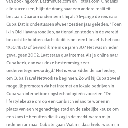
van Booking.com, Lastminute.com en Hotels.com. Ondanks
alle successen, blijft de drang naar een andere realiteit
bestaan. Daarom onderneemt hij als 26-jarige de reis naar
Cuba. Dat is ondertussen alweer zestien jaar geleden. “Toen
ik in Old Havana rondliep, na tientallen steden in de wereld
bezocht te hebben, dacht ik: dit is net een filmset. Is het nou
1950, 1820 of bevind ik me in de jaren 30? Het was in ieder
geval geen 2002. Laat staan qua internet. Als je online naar
Cuba keek, dan was deze bestemming zeer
ondervertegenwoordigd.” Het is voor Eddie de aanleiding
om Cuba Travel Network te beginnen. Zo wil hij Cuba zoveel
mogelijk promoten via het internet en lokale bedrijven in
Cuba van internetboekingstechnologieën voorzien. “De
lifestylekeuze om op een Caribisch eiland te wonen in
plaats van een regenachtige stad en de zakelijke keuze om
een kans te benutten die ik zag in de markt, waren mijn
redenen om naar Cuba te gaan. Wat mij daar hield, was mijn