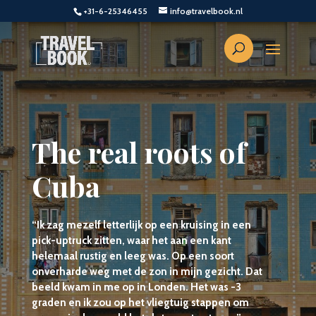
+31-6-25346455
info@travelbook.nl
The real roots of
Cuba
“Ik zag mezelf letterlijk op een kruising in een
pick-uptruck zitten, waar het aan een kant
helemaal rustig en leeg was. Op een soort
onverharde weg met de zon in mijn gezicht. Dat
beeld kwam in me op in Londen. Het was -3
graden en ik zou op het vliegtuig stappen om