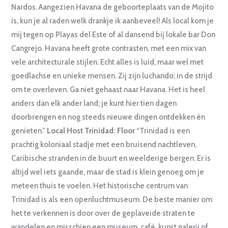
Nardos. Aangezien Havana de geboorteplaats van de Mojito
is, kun je al raden welk drankje ik aanbeveel! Als local kom je
mij tegen op Playas del Este of al dansend bij lokale bar Don
Cangrejo. Havana heeft grote contrasten, met een mix van
vele architecturale stijlen. Echt alles is luid, maar wel met
goedlachse en unieke mensen. Zij zijn luchando; in de strijd
om te overleven. Ga niet gehaast naar Havana. Het is heel
anders dan elk ander land; je kunt hier tien dagen
doorbrengen en nog steeds nieuwe dingen ontdekken én
genieten.”
Local Host Trinidad: Floor
“Trinidad is een
prachtig koloniaal stadje met een bruisend nachtleven,
Caribische stranden in de buurt en weelderige bergen. Er is
altijd wel iets gaande, maar de stad is klein genoeg om je
meteen thuis te voelen. Het historische centrum van
Trinidad is als een openluchtmuseum. De beste manier om
het te verkennen is door over de geplaveide straten te
wandelen en misschien een museum, café, kunst galerij of