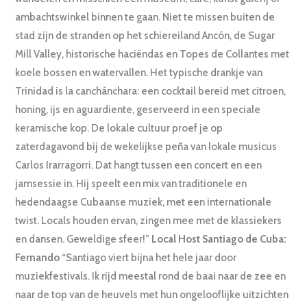
ambachtswinkel binnen te gaan. Niet te missen buiten de
stad zijn de stranden op het schiereiland Ancón, de Sugar
Mill Valley, historische haciëndas en Topes de Collantes met
koele bossen en watervallen. Het typische drankje van
Trinidad is la canchánchara: een cocktail bereid met citroen,
honing, ijs en aguardiente, geserveerd in een speciale
keramische kop. De lokale cultuur proef je op
zaterdagavond bij de wekelijkse peña van lokale musicus
Carlos Irarragorri. Dat hangt tussen een concert en een
jamsessie in. Hij speelt een mix van traditionele en
hedendaagse Cubaanse muziek, met een internationale
twist. Locals houden ervan, zingen mee met de klassiekers
en dansen. Geweldige sfeer!”
Local Host Santiago de Cuba:
Fernando
“Santiago viert bijna het hele jaar door
muziekfestivals. Ik rijd meestal rond de baai naar de zee en
naar de top van de heuvels met hun ongelooflijke uitzichten