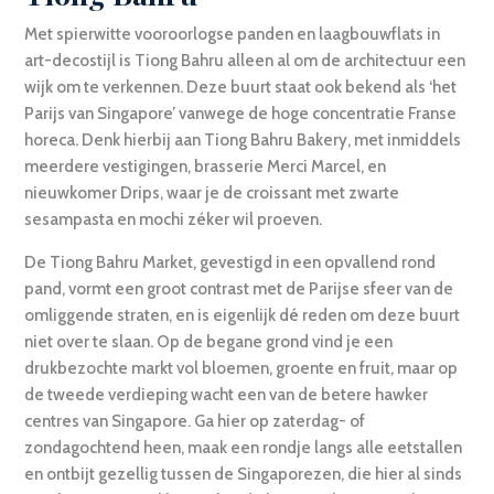
Met spierwitte vooroorlogse panden en laagbouwflats in
art-decostijl is Tiong Bahru alleen al om de architectuur een
wijk om te verkennen. Deze buurt staat ook bekend als ‘het
Parijs van Singapore’ vanwege de hoge concentratie Franse
horeca. Denk hierbij aan Tiong Bahru Bakery, met inmiddels
meerdere vestigingen, brasserie Merci Marcel, en
nieuwkomer Drips, waar je de croissant met zwarte
sesampasta en mochi zéker wil proeven.
De Tiong Bahru Market, gevestigd in een opvallend rond
pand, vormt een groot contrast met de Parijse sfeer van de
omliggende straten, en is eigenlijk dé reden om deze buurt
niet over te slaan. Op de begane grond vind je een
drukbezochte markt vol bloemen, groente en fruit, maar op
de tweede verdieping wacht een van de betere hawker
centres van Singapore. Ga hier op zaterdag- of
zondagochtend heen, maak een rondje langs alle eetstallen
en ontbijt gezellig tussen de Singaporezen, die hier al sinds