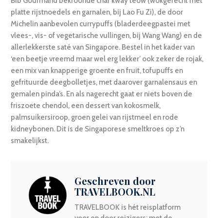
Bib Gourmand bekroonde char kway teow (wokgerecht met
platte rijstnoedels en garnalen, bij Lao Fu Zi), de door
Michelin aanbevolen currypuffs (bladerdeegpastei met
vlees-, vis- of vegetarische vullingen, bij Wang Wang) en de
allerlekkerste saté van Singapore. Bestel in het kader van
‘een beetje vreemd maar wel erg lekker’ ook zeker de rojak,
een mix van knapperige groente en fruit, tofupuffs en
gefrituurde deegbolletjes, met daarover garnalensaus en
gemalen pinda’s. En als nagerecht gaat er niets boven de
friszoete chendol, een dessert van kokosmelk,
palmsuikersiroop, groen gelei van rijstmeel en rode
kidneybonen. Dit is de Singaporese smeltkroes op z’n
smakelijkst.
Geschreven door
TRAVELBOOK.NL
TRAVELBOOK is hét reisplatform
voor en door reizigers: met de