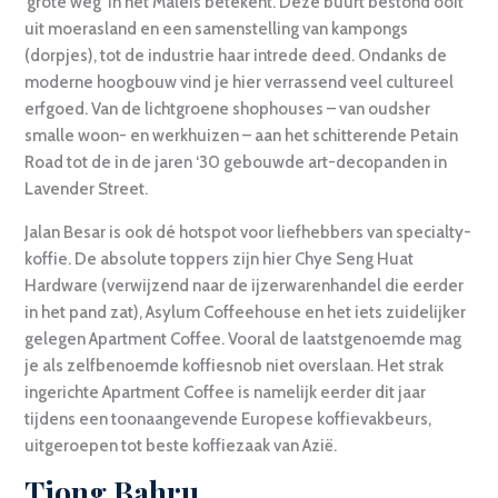
‘grote weg’ in het Maleis betekent. Deze buurt bestond ooit
uit moerasland en een samenstelling van kampongs
(dorpjes), tot de industrie haar intrede deed. Ondanks de
moderne hoogbouw vind je hier verrassend veel cultureel
erfgoed. Van de lichtgroene shophouses – van oudsher
smalle woon- en werkhuizen – aan het schitterende Petain
Road tot de in de jaren ‘30 gebouwde art-decopanden in
Lavender Street.
Jalan Besar is ook dé hotspot voor liefhebbers van specialty-
koffie. De absolute toppers zijn hier Chye Seng Huat
Hardware (verwijzend naar de ijzerwarenhandel die eerder
in het pand zat), Asylum Coffeehouse en het iets zuidelijker
gelegen Apartment Coffee. Vooral de laatstgenoemde mag
je als zelfbenoemde koffiesnob niet overslaan. Het strak
ingerichte Apartment Coffee is namelijk eerder dit jaar
tijdens een toonaangevende Europese koffievakbeurs,
uitgeroepen tot beste koffiezaak van Azië.
Tiong Bahru