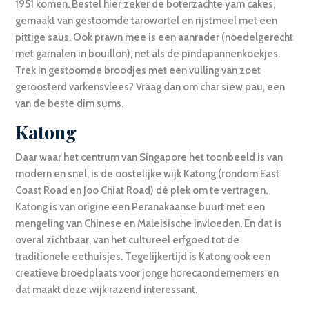
1951 komen. Bestel hier zeker de boterzachte yam cakes,
gemaakt van gestoomde tarowortel en rijstmeel met een
pittige saus. Ook prawn mee is een aanrader (noedelgerecht
met garnalen in bouillon), net als de pindapannenkoekjes.
Trek in gestoomde broodjes met een vulling van zoet
geroosterd varkensvlees? Vraag dan om char siew pau, een
van de beste dim sums.
Katong
Daar waar het centrum van Singapore het toonbeeld is van
modern en snel, is de oostelijke wijk Katong (rondom East
Coast Road en Joo Chiat Road) dé plek om te vertragen.
Katong is van origine een Peranakaanse buurt met een
mengeling van Chinese en Maleisische invloeden. En dat is
overal zichtbaar, van het cultureel erfgoed tot de
traditionele eethuisjes. Tegelijkertijd is Katong ook een
creatieve broedplaats voor jonge horecaondernemers en
dat maakt deze wijk razend interessant.