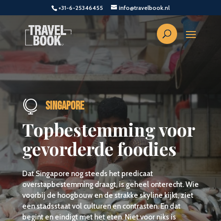
+31-6-25346455
info@travelbook.nl

Singapore
Topbestemming voor
gevorderde foodies
Dat Singapore nog steeds het predicaat
overstapbestemming draagt, is geheel onterecht. Wie
voorbij de hoogbouw en de strakke skyline kijkt, ziet
een stadsstaat vol culturen en contrasten. En dat
begint en eindigt met het eten. Niet voor niks is