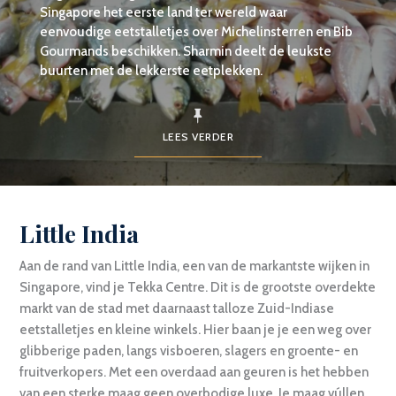
Singapore het eerste land ter wereld waar
eenvoudige eetstalletjes over Michelinsterren en Bib
Gourmands beschikken. Sharmin deelt de leukste
buurten met de lekkerste eetplekken.
LEES VERDER
Little India
Aan de rand van Little India, een van de markantste wijken in
Singapore, vind je Tekka Centre. Dit is de grootste overdekte
markt van de stad met daarnaast talloze Zuid-Indiase
eetstalletjes en kleine winkels. Hier baan je je een weg over
glibberige paden, langs visboeren, slagers en groente- en
fruitverkopers. Met een overdaad aan geuren is het hebben
van een sterke maag geen overbodige luxe. Je maag vúllen