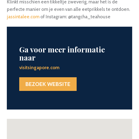
Klinkt misschien een tikkeltje zweverig, maar het is de
perfecte manier om je even van alle eetprikkels te ontdoen.
jassintalee.com
of Instagram: @tangcha_teahouse
Ga voor meer informatie
naar
visitsingapore.com
BEZOEK WEBSITE