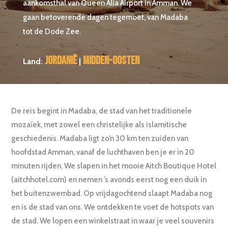
aankomsthal van Queen Alia Airport in Amman. We
gaan betoverende dagen tegemoet, van Madaba
tot de Dode Zee.
Jordanië
Midden-Oosten
Land:
|
De reis begint in Madaba, de stad van het traditionele
mozaïek, met zowel een christelijke als islamitische
geschiedenis. Madaba ligt zo’n 30 km ten zuiden van
hoofdstad Amman, vanaf de luchthaven ben je er in 20
minuten rijden. We slapen in het mooie Aitch Boutique Hotel
(aitchhotel.com) en nemen ’s avonds eerst nog een duik in
het buitenzwembad. Op vrijdagochtend slaapt Madaba nog
en is de stad van ons. We ontdekken te voet de hotspots van
de stad. We lopen een winkelstraat in waar je veel souvenirs