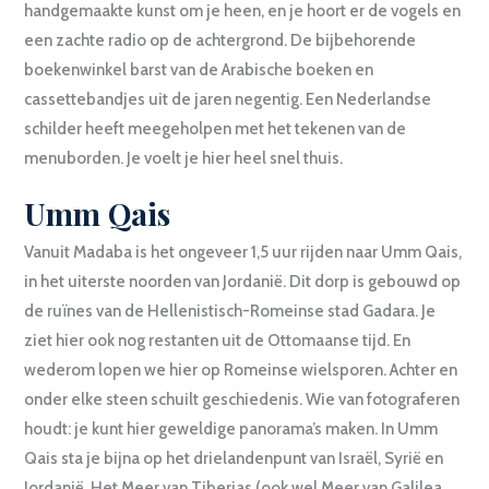
handgemaakte kunst om je heen, en je hoort er de vogels en
een zachte radio op de achtergrond. De bijbehorende
boekenwinkel barst van de Arabische boeken en
cassettebandjes uit de jaren negentig. Een Nederlandse
schilder heeft meegeholpen met het tekenen van de
menuborden. Je voelt je hier heel snel thuis.
Umm Qais
Vanuit Madaba is het ongeveer 1,5 uur rijden naar Umm Qais,
in het uiterste noorden van Jordanië. Dit dorp is gebouwd op
de ruïnes van de Hellenistisch-Romeinse stad Gadara. Je
ziet hier ook nog restanten uit de Ottomaanse tijd. En
wederom lopen we hier op Romeinse wielsporen. Achter en
onder elke steen schuilt geschiedenis. Wie van fotograferen
houdt: je kunt hier geweldige panorama’s maken. In Umm
Qais sta je bijna op het drielandenpunt van Israël, Syrië en
Jordanië. Het Meer van Tiberias (ook wel Meer van Galilea