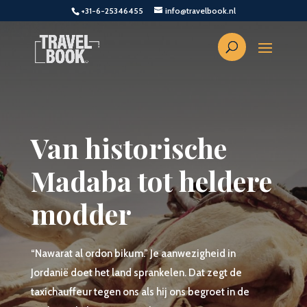
+31-6-25346455
info@travelbook.nl
Van historische
Madaba tot heldere
modder
“Nawarat al ordon bikum.” Je aanwezigheid in
Jordanië doet het land sprankelen. Dat zegt de
taxichauffeur tegen ons als hij ons begroet in de