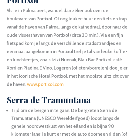
Als je in Palma bent, wandel dan zéker ook over de
boulevard van Portixol. Of nog leuker: huur een fiets en trap
vanaf de haven van Palma, langs de kathedraal, door naar de
oude vissershaven van Portixol (circa 20 min.). Via een fijn
fietspad kom je langs de verschillende stadsstrandjes en
eenmaal aangekomen in Portixol tref je tal van leuke koffie-
en lunchtentjes, zoals Izizi Nunnak, Blau Bar Portixol, café
Xorri en Piadina E Vino. Logeren (of eten/borrelen) doe je er
in het iconische Hotel Portixol, met het mooiste uitzicht over
de haven.
www.portixol.com
Serra de Tramuntana
Tijd om de bergen in te gaan. De bergketen Serra de
Tramuntana (UNESCO Werelderfgoed) loopt langs de
gehele noordwestkust van het eiland en is bijna 90
kilometer lang. Je kunt er met de auto doorheen rijden (of