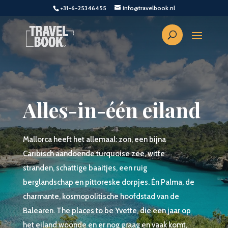
+31-6-25346455
info@travelbook.nl
Alles-in-één eiland
Mallorca heeft het allemaal: zon, een bijna
Caribisch aandoende turquoise zee, witte
stranden, schattige baaitjes, een ruig
berglandschap en pittoreske dorpjes. Én Palma, de
charmante, kosmopolitische hoofdstad van de
Balearen. The places to be Yvette, die een jaar op
het eiland woonde en er nog graag en vaak komt,