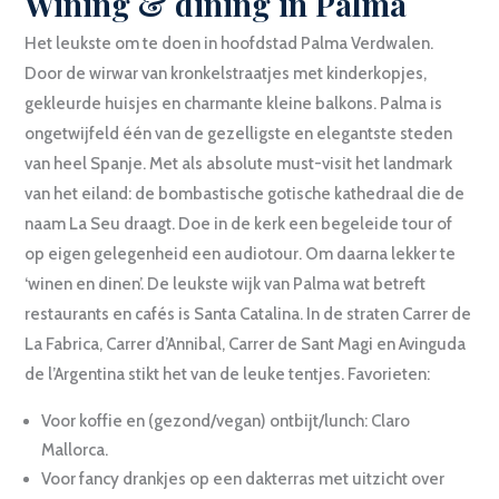
Wining & dining in Palma
Het leukste om te doen in hoofdstad Palma Verdwalen.
Door de wirwar van kronkelstraatjes met kinderkopjes,
gekleurde huisjes en charmante kleine balkons. Palma is
ongetwijfeld één van de gezelligste en elegantste steden
van heel Spanje. Met als absolute must-visit het landmark
van het eiland: de bombastische gotische kathedraal die de
naam La Seu draagt. Doe in de kerk een begeleide tour of
op eigen gelegenheid een audiotour. Om daarna lekker te
‘winen en dinen’. De leukste wijk van Palma wat betreft
restaurants en cafés is Santa Catalina. In de straten Carrer de
La Fabrica, Carrer d’Annibal, Carrer de Sant Magi en Avinguda
de l’Argentina stikt het van de leuke tentjes. Favorieten:
Voor koffie en (gezond/vegan) ontbijt/lunch: Claro
Mallorca.
Voor fancy drankjes op een dakterras met uitzicht over