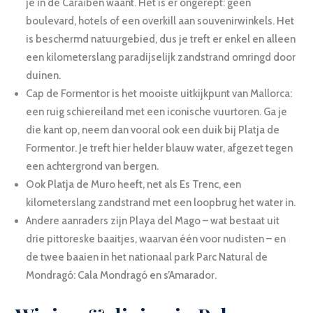
je in de Caraïben waant. Het is er ongerept: geen
boulevard, hotels of een overkill aan souvenirwinkels. Het
is beschermd natuurgebied, dus je treft er enkel en alleen
een kilometerslang paradijselijk zandstrand omringd door
duinen.
Cap de Formentor is het mooiste uitkijkpunt van Mallorca:
een ruig schiereiland met een iconische vuurtoren. Ga je
die kant op, neem dan vooral ook een duik bij Platja de
Formentor. Je treft hier helder blauw water, afgezet tegen
een achtergrond van bergen.
Ook Platja de Muro heeft, net als Es Trenc, een
kilometerslang zandstrand met een loopbrug het water in.
Andere aanraders zijn Playa del Mago – wat bestaat uit
drie pittoreske baaitjes, waarvan één voor nudisten – en
de twee baaien in het nationaal park Parc Natural de
Mondragó: Cala Mondragó en s’Amarador.