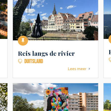

Reis langs de rivier
DUITSLAND

5
Lees meer
5