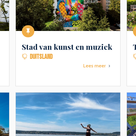

Stad van kunst en muziek
DUITSLAND

Lees meer
5
5