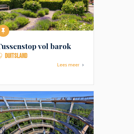

Tussenstop vol barok
DUITSLAND

Lees meer
5