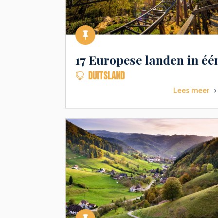

17 Europese landen in éé
DUITSLAND

Lees meer