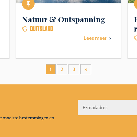

r
Natuur & Ontspanning
DUITSLAND

Lees meer
5
5
1
2
3
»
s, de mooiste bestemmingen en