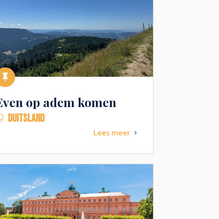

Even op adem komen
DUITSLAND

Lees meer
5