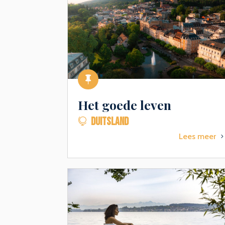

Het goede leven
DUITSLAND

Lees meer