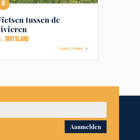

Fietsen tussen de
rivieren
DUITSLAND

Lees meer
5
Aanmelden