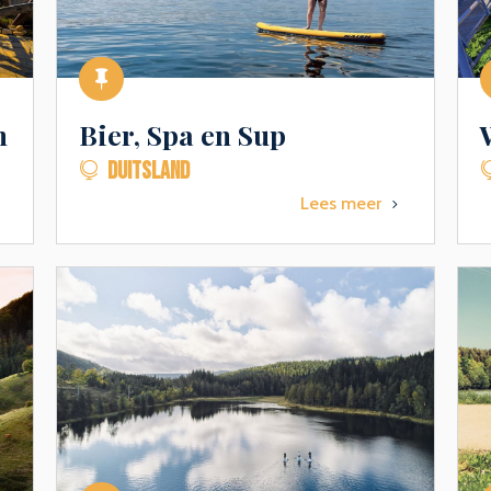

n
Bier, Spa en Sup
DUITSLAND

Lees meer
5
5