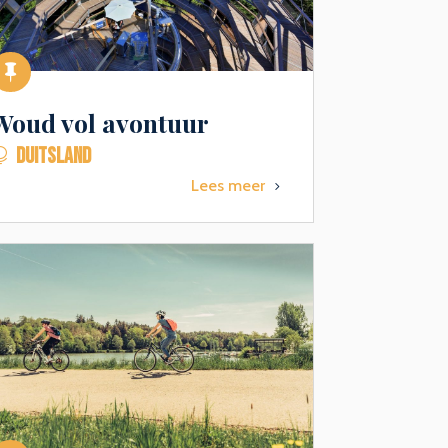

Woud vol avontuur
DUITSLAND

Lees meer
5