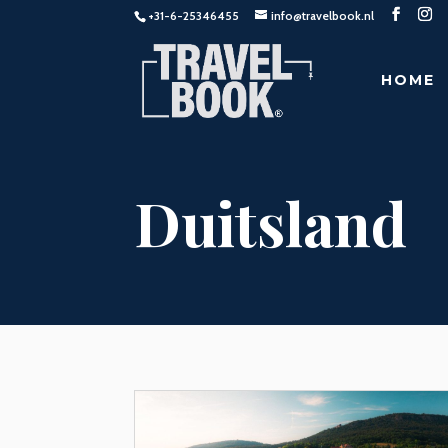
+31-6-25346455
info@travelbook.nl
HOME
Duitsland