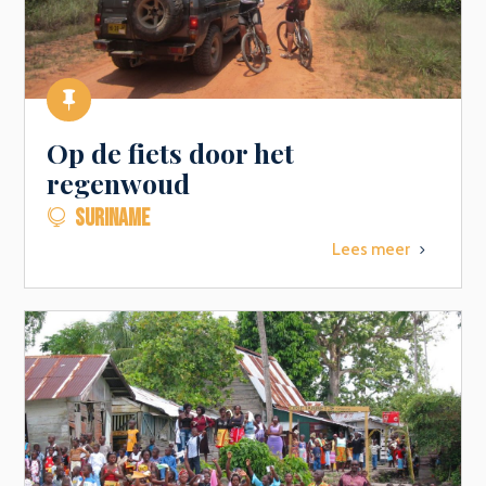

Op de fiets door het
regenwoud
SURINAME

Lees meer
5