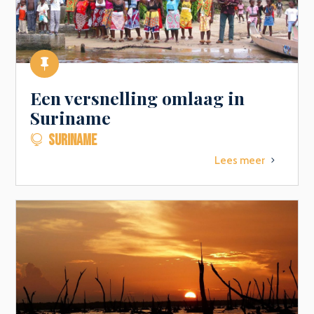

Een versnelling omlaag in
Suriname
SURINAME

Lees meer
5