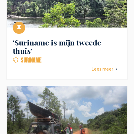

‘Suriname is mijn tweede
thuis’
SURINAME

Lees meer
5