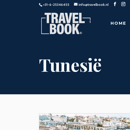
+31-6-25346455
info@travelbook.nl
HOME
Tunesië