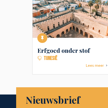

Erfgoed onder stof
TUNESIË

Lees meer
Nieuwsbrief