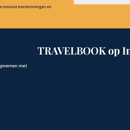
s, de mooiste bestemmingen en
TRAVELBOOK op I
t opnemen met