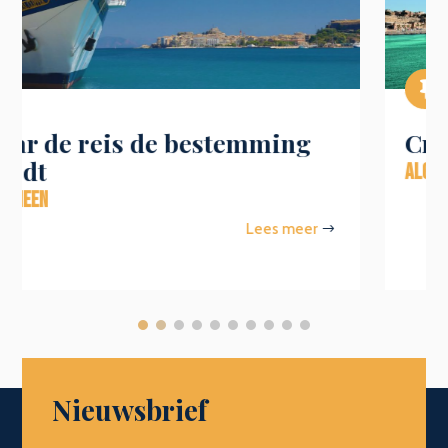

Cruisen op het hoogste niveau
ALGEMEEN
Lees meer
$
Nieuwsbrief