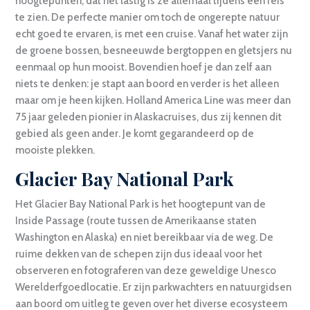
hoogtepunten, dat het lastig is ze allemaal tijdens één reis
te zien. De perfecte manier om toch de ongerepte natuur
echt goed te ervaren, is met een cruise. Vanaf het water zijn
de groene bossen, besneeuwde bergtoppen en gletsjers nu
eenmaal op hun mooist. Bovendien hoef je dan zelf aan
niets te denken: je stapt aan boord en verder is het alleen
maar om je heen kijken. Holland America Line was meer dan
75 jaar geleden pionier in Alaskacruises, dus zij kennen dit
gebied als geen ander. Je komt gegarandeerd op de
mooiste plekken.
Glacier Bay National Park
Het Glacier Bay National Park is het hoogtepunt van de
Inside Passage (route tussen de Amerikaanse staten
Washington en Alaska) en niet bereikbaar via de weg. De
ruime dekken van de schepen zijn dus ideaal voor het
observeren en fotograferen van deze geweldige Unesco
Werelderfgoedlocatie. Er zijn parkwachters en natuurgidsen
aan boord om uitleg te geven over het diverse ecosysteem