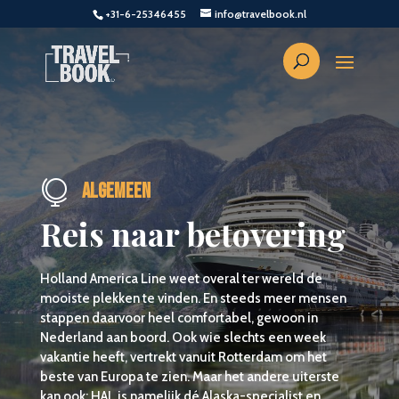
+31-6-25346455
info@travelbook.nl

Algemeen
Reis naar betovering
Holland America Line weet overal ter wereld de
mooiste plekken te vinden. En steeds meer mensen
stappen daarvoor heel comfortabel, gewoon in
Nederland aan boord. Ook wie slechts een week
vakantie heeft, vertrekt vanuit Rotterdam om het
beste van Europa te zien. Maar het andere uiterste
kan ook: HAL is namelijk dé Alaska-specialist en