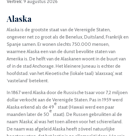
Vertrek:
9 augustus 2026
Alaska
Alaska is de grootste staat van de Verenigde Staten,
ongeveer net zo groot als de Benelux, Duitsland, Frankrijk en
Spanje samen. Er wonen slechts 750.000 mensen,
waarmee Alaska een van de dunst bevolkte staten van
Amerika is. De helft van de Alaskanen woont in de buurt van
of in de stad Anchorage. Het kleinere Juneau is echter de
hoofdstad. van het Aleoetische (lokale taal) ‘alaxsxaq’, wat
‘vasteland’ betekent.
In 1867 werd Alaska door de Russische tsaar voor 7,2 miljoen
dollar verkocht aan de Verenigde Staten. Pas in 1959 werd
e
Alaska erkend als de 49
staat (Hawaii werd een paar
e
maanden later de 50
staat). De Russen gebruikten al de
naam ‘Alaska’, al was het toen alleen voor het schiereiland.
De naam was afgeleid Alaska heeft zóveel natuurlijke