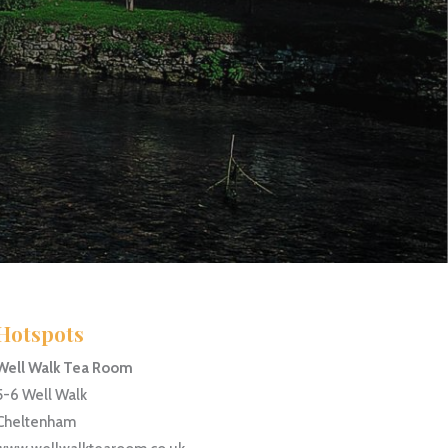
Hotspots
Well Walk Tea Room
5-6 Well Walk
Cheltenham