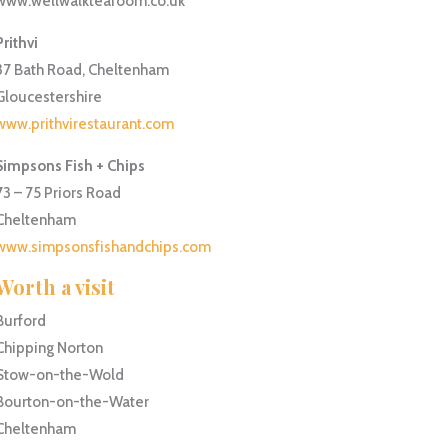
www.wellwalktearoom.co.uk
Prithvi
37 Bath Road, Cheltenham
Gloucestershire
www.prithvirestaurant.com
Simpsons Fish + Chips
73 – 75 Priors Road
Cheltenham
www.simpsonsfishandchips.com
Worth a visit
Burford
Chipping Norton
Stow-on-the-Wold
Bourton-on-the-Water
Cheltenham