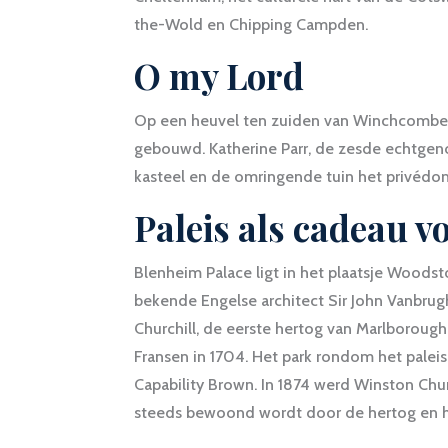
the-Wold en Chipping Campden.
O my Lord
Op een heuvel ten zuiden van Winchcombe st
gebouwd. Katherine Parr, de zesde echtgenote
kasteel en de omringende tuin het privéd
Paleis als cadeau 
Blenheim Palace ligt in het plaatsje Woods
bekende Engelse architect Sir John Vanbru
Churchill, de eerste hertog van Marlborough,
Fransen in 1704. Het park rondom het palei
Capability Brown. In 1874 werd Winston Chur
steeds bewoond wordt door de hertog en her