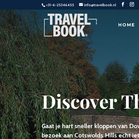
+31-6-25346455
info@travelbook.nl
HOME
Discover T
Gaat je hart sneller kloppen van 
bezoek aan Cotswolds Hills echt iet