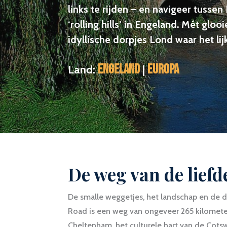
links te rijden – en navigeer tussen
‘rolling hills’ in Engeland. Mét glo
idyllische dorpjes Lond waar het lijkt
Engeland
Europa
Land:
|
De weg van de liefd
De smalle weggetjes, het landschap en de 
Road is een weg van ongeveer 265 kilometer
Cheltenham, het culturele hart van de Cots