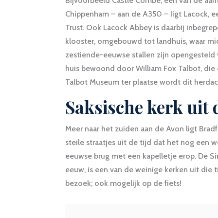
Bijvoorbeeld Castle Combe, een van de aantr
Chippenham – aan de A350 – ligt Lacock, e
Trust. Ook Lacock Abbey is daarbij inbegre
klooster, omgebouwd tot landhuis, waar mi
zestiende-eeuwse stallen zijn opengesteld 
huis bewoond door William Fox Talbot, die e
Talbot Museum ter plaatse wordt dit herdac
Saksische kerk uit 
Meer naar het zuiden aan de Avon ligt Brad
steile straatjes uit de tijd dat het nog een
eeuwse brug met een kapelletje erop. De Si
eeuw, is een van de weinige kerken uit die t
bezoek; ook mogelijk op de fiets!