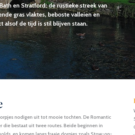
 Bath en Stratford; de rustieke streek van
oiende gras vlaktes, beboste valleien en
 alsof de tijd is stil blijven staan.
e
dorpjes nodigen uit tot mooie tochten. De Romantic
 die bestaat uit twee routes. Beide beginnen in
wolds, en komen langs fraaie dorpjes zoals Stow-on-