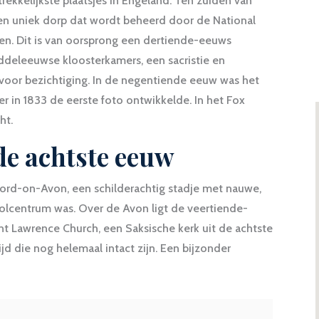
ekkelijkste plaatsjes in Engeland. Ten zuiden van
en uniek dorp dat wordt beheerd door de National
pen. Dit is van oorsprong een dertiende-eeuws
ddeleeuwse kloosterkamers, een sacristie en
voor bezichtiging. In de negentiende eeuw was het
r in 1833 de eerste foto ontwikkelde. In het Fox
ht.
de achtste eeuw
ford-on-Avon, een schilderachtig stadje met nauwe,
 wolcentrum was. Over de Avon ligt de veertiende-
nt Lawrence Church, een Saksische kerk uit de achtste
ijd die nog helemaal intact zijn. Een bijzonder