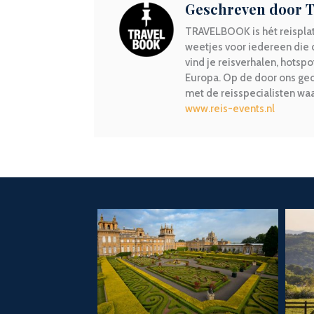
Geschreven door
TRAVELBOOK is hét reisplat
weetjes voor iedereen die
vind je reisverhalen, hotsp
Europa. Op de door ons geo
met de reisspecialisten w
www.reis-events.nl