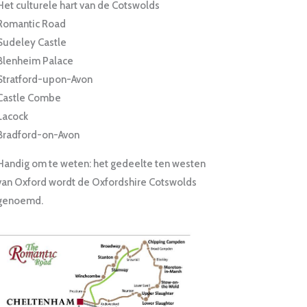
Het culturele hart van de Cotswolds
Romantic Road
Sudeley Castle
Blenheim Palace
Stratford-upon-Avon
Castle Combe
Lacock
Bradford-on-Avon
Handig om te weten: het gedeelte ten westen
van Oxford wordt de Oxfordshire Cotswolds
genoemd.