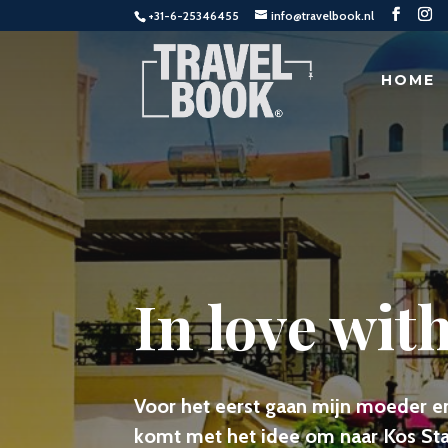
+31-6-25346455
info@travelbook.nl
HOME
In love wit
Voor het eerst gaan mijn moeder en
komt met het idee om naar Kos Stad 