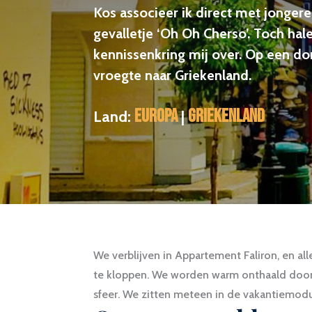
Kos associeer ik direct met jongere
gevalletje ‘Oh Oh Cherso’. Toch hal
kennissenkring mij over. Op een do
vroegte naar Griekenland.
Europa
Griekenland
Land:
|
We verblijven in Appartement Faliron, en al
te kloppen. We worden warm onthaald door 
sfeer. We zitten meteen in de vakantiemodu