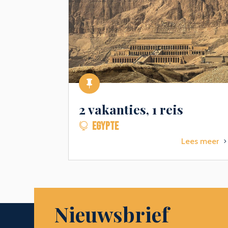

2 vakanties, 1 reis
EGYPTE

Lees meer
Nieuwsbrief