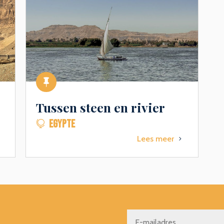

Tussen steen en rivier
EGYPTE

Lees meer
5
5