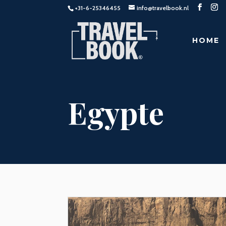
+31-6-25346455
info@travelbook.nl
HOME
Egypte