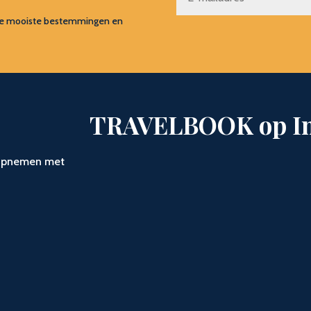
s, de mooiste bestemmingen en
TRAVELBOOK op I
t opnemen met