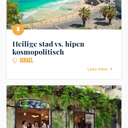

Heilige stad vs. hipen
kosmopolitisch
ISRAEL

Lees meer
5