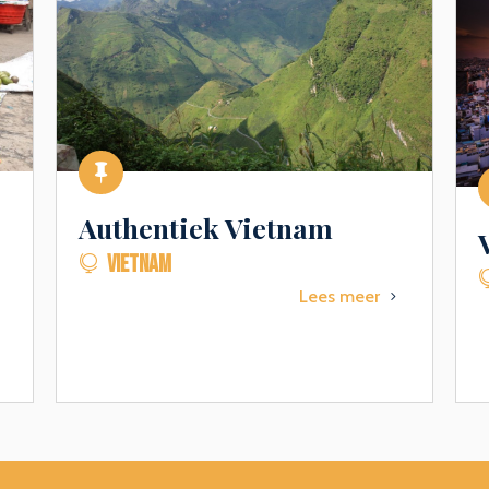

Authentiek Vietnam
VIETNAM

Lees meer
5
5