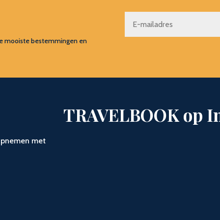
s, de mooiste bestemmingen en
TRAVELBOOK op I
t opnemen met