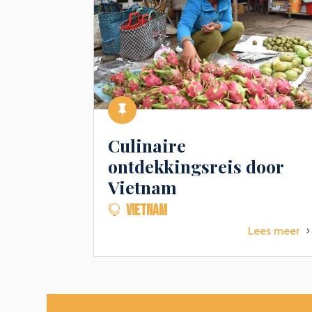

Culinaire
ontdekkingsreis door
Vietnam
VIETNAM

Lees meer