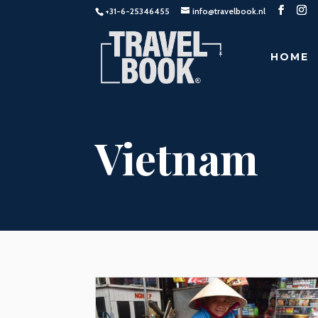
+31-6-25346455
info@travelbook.nl
HOME
Vietnam