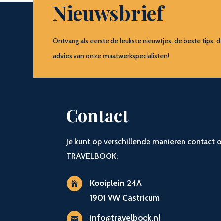
Nieuwsbrief
Ontvang als eerste de leukste nieuwtjes, de beste tip
advies van onze maatwerkspecialisten!
Contact
Je kunt op verschillende manieren contac
TRAVELBOOK:
Kooiplein 24A

1901 VW Castricum
info@travelbook.nl
