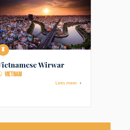

Vietnamese Wirwar
VIETNAM

Lees meer
5