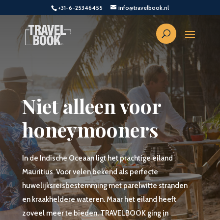
+31-6-25346455
info@travelbook.nl
Niet alleen voor
honeymooners
In de Indische Oceaan ligt het prachtige eiland
Mauritius. Voor velen bekend als perfecte
huwelijksreisbestemming met parelwitte stranden
en kraakheldere wateren. Maar het eiland heeft
zoveel meer te bieden. TRAVELBOOK ging in