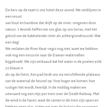
De kers op de taart is ons hotel deze avond. We verblijven in
een resort
van hout en bamboe dat drijft op de rivier, omgeven door
natuur. ’s Avonds heffen we ons glas op ons terras, met het
geluid van de kabbelende rivier als achtergrondmuziek. Wat
een dag!
We verlaten de River Kwai-regio nog niet, want we hebben
ook nog een excursie naar de Erawan-watervallen
bijgeboekt. We zijn verbaasd dat het water in de poelen echt
zo blauw is
als op de foto’s. Een pad leidt ons via verschillende plateaus
van de waterval de heuvel op. Hoe hoger we komen, hoe
rustiger het wordt, heerlijk. In de middag maken we
uiteraard nog een ritje per trein over de Death Railway. Met
de wind in de haren, want de ramen in de trein zijn open en
hebben geen glas, rijden we over de historische spoorweg