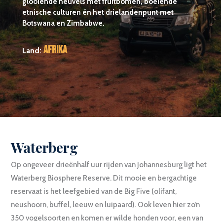
glooiende heuvels met fruitbomen, boeiende
etnische culturen én het drielandenpunt met
Botswana en Zimbabwe.
Afrika
Land:
Waterberg
Op ongeveer drieënhalf uur rijden van Johannesburg ligt het
Waterberg Biosphere Reserve. Dit mooie en bergachtige
reservaat is het leefgebied van de Big Five (olifant,
neushoorn, buffel, leeuw en luipaard). Ook leven hier zo’n
350 vogelsoorten en komen er wilde honden voor, een van