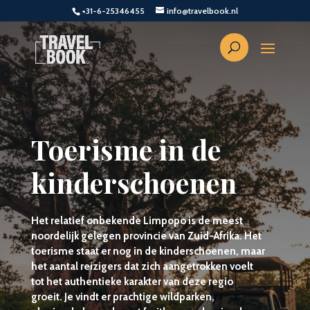
+31-6-25346455
info@travelbook.nl
Toerisme in de
kinderschoenen
Het relatief onbekende Limpopo is de meest
noordelijk gelegen provincie van Zuid-Afrika. Het
toerisme staat er nog in de kinderschoenen, maar
het aantal reizigers dat zich aangetrokken voelt
tot het authentieke karakter van deze regio
groeit. Je vindt er prachtige wildparken,