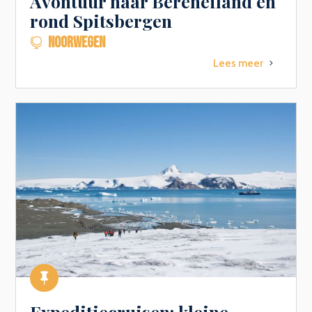
Avontuur naar Bereneiland en
rond Spitsbergen
NOORWEGEN

Lees meer
5

Expeditiecruisen: kleine