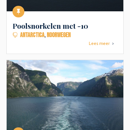

Poolsnorkelen met -10
ANTARCTICA
,
NOORWEGEN

Lees meer
5