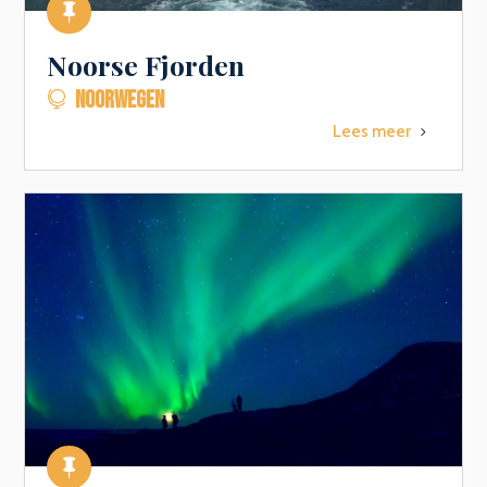

Noorse Fjorden
NOORWEGEN

Lees meer
5
