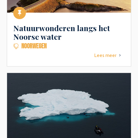

Natuurwonderen langs het
Noorse water
NOORWEGEN

Lees meer
5