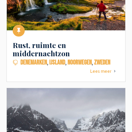

Rust, ruimte en
middernachtzon
DENEMARKEN
,
IJSLAND
,
NOORWEGEN
,
ZWEDEN

Lees meer
5