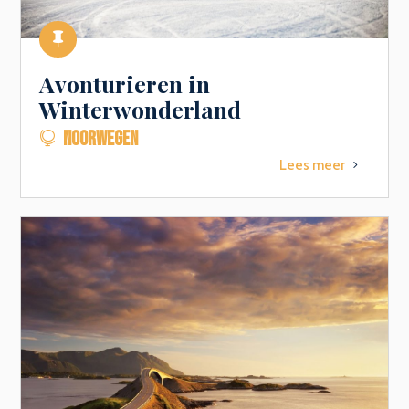

Avonturieren in
Winterwonderland
NOORWEGEN

Lees meer
5