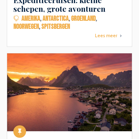
schepen, grote avonturen
AMERIKA
,
ANTARCTICA
,
GROENLAND
,

NOORWEGEN
,
SPITSBERGEN
Lees meer
5
