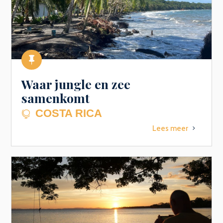

Waar jungle en zee
samenkomt
COSTA RICA

Lees meer
5