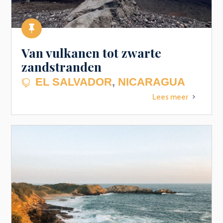

Van vulkanen tot zwarte
zandstranden
EL SALVADOR
,
NICARAGUA

Lees meer
5