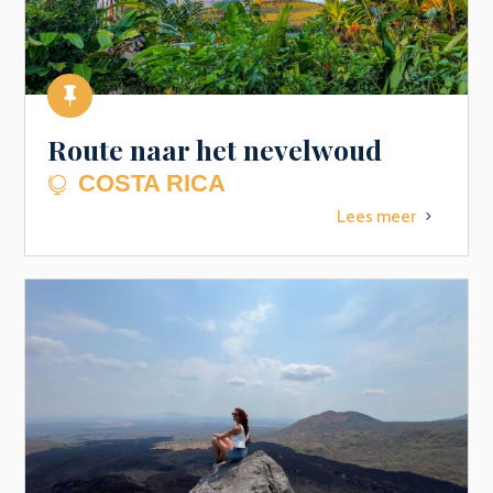

Route naar het nevelwoud
COSTA RICA

Lees meer
5