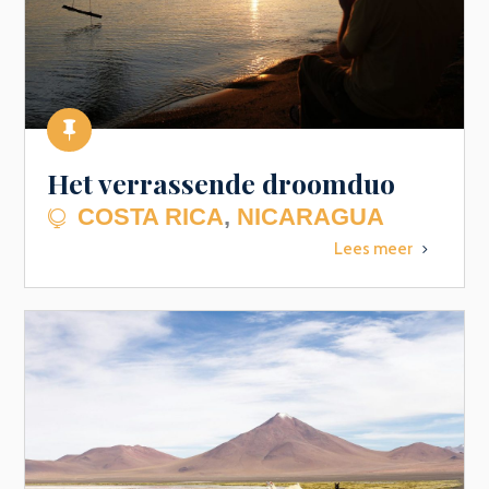

Het verrassende droomduo
COSTA RICA
,
NICARAGUA

Lees meer
5