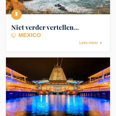

Niet verder vertellen…
MEXICO

Lees meer
5