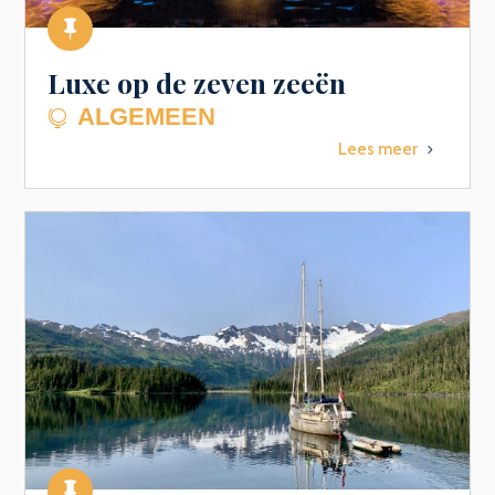

Luxe op de zeven zeeën
ALGEMEEN

Lees meer
5
