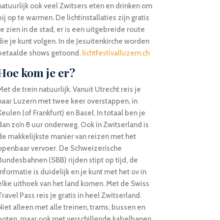
natuurlijk ook veel Zwitsers eten en drinken om
bij op te warmen. De lichtinstallaties zijn gratis
te zien in de stad, er is een uitgebreide route
die je kunt volgen. In de Jesuitenkirche worden
betaalde shows getoond.
lichtfestivalluzern.ch
Hoe kom je er?
Met de trein natuurlijk. Vanuit Utrecht reis je
naar Luzern met twee keer overstappen, in
Keulen (of Frankfurt) en Basel. In totaal ben je
dan zo’n 8 uur onderweg. Ook ín Zwitserland is
de makkelijkste manier van reizen met het
openbaar vervoer. De Schweizerische
Bundesbahnen (SBB) rijden stipt op tijd, de
informatie is duidelijk en je kunt met het ov in
elke uithoek van het land komen. Met de Swiss
Travel Pass reis je gratis in heel Zwitserland.
Niet alleen met alle treinen, trams, bussen en
boten, maar ook met verschillende kabelbanen