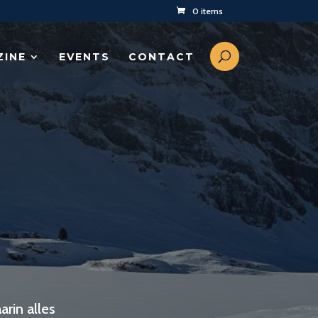
0 items
ZINE
EVENTS
CONTACT
rin alles