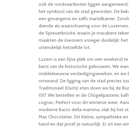
ook de rondvaartboten liggen aangemeerd, e
het symbool van de stad geworden. De beke
een gevangenis en zelfs martelkamer. Zon
diende als waarschuwing voor de Luzerners.
de Spreuerbrücke, waarin je macabere teken
maakten de inwoners vroeger duidelijk: het 
uiteindelijk hetzelfde lot.
Luzern is een fijne plek om een weekend te
barst van de historische gebouwen. We wa
middeleeuwse verdedigingswerken, en we 
rotswand. De ligging van de stad precies tuss
Traditioneel (Duits) eten doen we bij de Bur
1517. We bestellen er de Chügelipastete; ka
cognac. Perfect voor dit winterse weer. Aanr
moderne Bacio della mamma, vlak bij het sta
Max Chocolatier. Dit kleine, sympathieke en
hand en dat proef je natuurlijk. Er zit een w