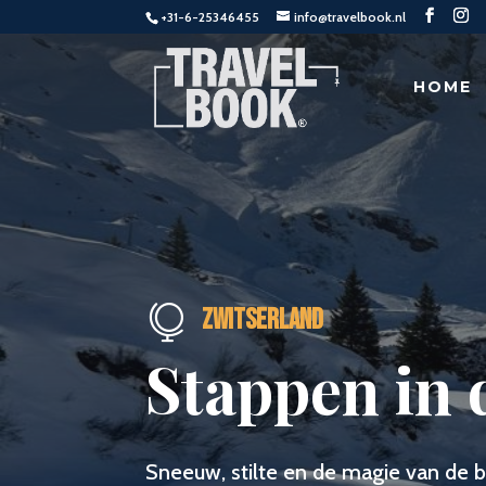
+31-6-25346455
info@travelbook.nl
HOME

Zwitserland
Stappen in
Sneeuw, stilte en de magie van de b