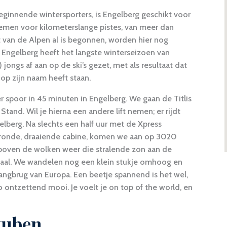
beginnende wintersporters, is Engelberg geschikt voor
 nemen voor kilometerslange pistes, van meer dan
 van de Alpen al is begonnen, worden hier nog
Engelberg heeft het langste winterseizoen van
 jongs af aan op de ski’s gezet, met als resultaat dat
op zijn naam heeft staan.
 spoor in 45 minuten in Engelberg. We gaan de Titlis
tand. Wil je hierna een andere lift nemen; er rijdt
elberg. Na slechts een half uur met de Xpress
n ronde, draaiende cabine, komen we aan op 3020
t boven de wolken weer die stralende zon aan de
enaal. We wandelen nog een klein stukje omhoog en
ngbrug van Europa. Een beetje spannend is het wel,
 ontzettend mooi. Je voelt je on top of the world, en
tuben