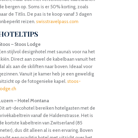
de bergen op. Soms is er 50% korting, zoals
naar de Titlis. De pas is te koop vanaf 3 dagen
onbeperkt reizen.
swisstravelpass.com
HOTELTIPS
Stoos – Stoos Lodge
Een stijlvol designhotel met sauna’s voor na het
skiën. Direct aan zowel de kabelbaan vanuit het
dal als aan de skiliften naar boven. Ideaal voor
gezinnen. Vanuit je kamer heb je een geweldig
uitzicht op de fotogenieke kapel.
stoos-
lodge.ch
Luzern – Hotel Montana
Dit art-decohotel bereiken hotelgasten met de
privékabeltrein vanaf de Haldenstrasse. Het is
de kortste kabeltrein van Zwitserland (85
meter), dus dit alleen al is een ervaring. Boven
wacht een prachtig hotel met uitzicht over het