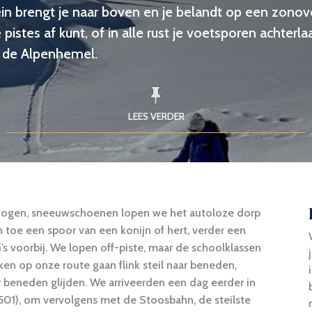
trein brengt je naar boven en je belandt op een zono
istes af kunt, of in alle rust je voetsporen achterlaa
n de Alpenhemel.
LEES VERDER
 je ogen, sneeuwschoenen lopen we het autoloze dorp
n toe een spoor van een konijn of hert, verder een
i’s voorbij. We lopen off-piste, maar de schoolklassen
n op onze route gaan flink steil naar beneden,
 beneden glijden. We arriveerden een dag eerder in
. 501), om vervolgens met de Stoosbahn, de steilste