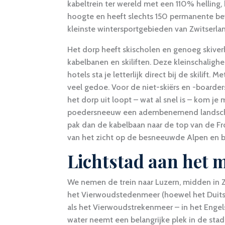
kabeltrein ter wereld met een 110% helling,
hoogte en heeft slechts 150 permanente bew
kleinste wintersportgebieden van Zwitserla
Het dorp heeft skischolen en genoeg skiverh
kabelbanen en skiliften. Deze kleinschaligh
hotels sta je letterlijk direct bij de skilift
veel gedoe. Voor de niet-skiërs en -boarders
het dorp uit loopt – wat al snel is – kom j
poedersneeuw een adembenemend landschap 
pak dan de kabelbaan naar de top van de Fro
van het zicht op de besneeuwde Alpen en 
Lichtstad aan het 
We nemen de trein naar Luzern, midden in Z
het Vierwoudstedenmeer (hoewel het Duitse 
als het Vierwoudstrekenmeer – in het Enge
water neemt een belangrijke plek in de stad 