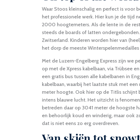
Waar Stoos kleinschalig en perfect is voor 
het professionele werk. Hier kun je de tijd
2000 hoogtemeters. Als de lente in de rest
steeds de boards of latten ondergebonden. 
Zwitserland. Kinderen worden hier van (heel)
het dorp de meeste Winterspelenmedailles 
Met de Luzern-Engelberg Express zijn we per
op met de Xpress kabelbaan, via Trübsee en S
een gratis bus tussen alle kabelbanen in Eng
kabelbaan, waarbij het laatste stuk met ee
meter hoogte. Ook hier op de Titlis schijn
intens blauwe lucht. Het uitzicht is fenom
betreden daar op 3041 meter de hoogste ha
en behoorlijk koud en winderig, maar ook zo
dat is niet eens zo erg overdreven.
Van skiën tot snow