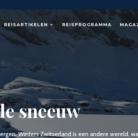
REISARTIKELEN
REISPROGRAMMA
MAGA
 de sneeuw
ergen. Winters Zwitserland is een andere wereld, waa