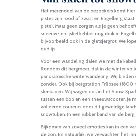
Het merendeel van de bezoekers komt hier 
pistes zijn rood of zwart en Engelberg staat
piste). Maar geen zorgen als je geen behoeft
sneeuw- en ijsliefhebber nog druk in Engel
bijvoorbeeld ook in de gletsjergrot. We lo
oud ijs.
Voor een wandeling dalen we met de kabelbaa
Rondom dit bergmeer, dat in de winter vol
panoramische winterwandeling. Wij binden
zonder. Ook bij bergstation Trübsee (1800 m)
sleebanen. Wij wagen ons in het Snow Xpar
tussen een bob en een sneeuwscooter. Je m
volleerde coureurs door dit geweldige lands
snowtuben. In een rubber band van de berg af
Bijkomen van zoveel emoties kan in een van 
de zon. En natuurlijk, we verwachten het inm