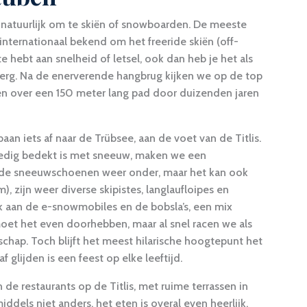
natuurlijk om te skiën of snowboarden. De meeste
 internationaal bekend om het freeride skiën (off-
e hebt aan snelheid of letsel, ook dan heb je het als
berg. Na de enerverende hangbrug kijken we op de top
pen over een 150 meter lang pad door duizenden jaren
n iets af naar de Trübsee, aan de voet van de Titlis.
ledig bedekt is met sneeuw, maken we een
 de sneeuwschoenen weer onder, maar het kan ook
, zijn weer diverse skipistes, langlaufloipes en
k aan de e-snowmobiles en de bobsla’s, een mix
oet het even doorhebben, maar al snel racen we als
chap. Toch blijft het meest hilarische hoogtepunt het
 glijden is een feest op elke leeftijd.
de restaurants op de Titlis, met ruime terrassen in
iddels niet anders, het eten is overal even heerlijk.