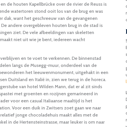
n de houten Kapellbrücke over de rivier de Reuss is
nde watertoren stond ooit los van de brug en was
der dak, want het geschreeuw van de gevangenen
 De andere overgebleven houten brug in de stad is
ingen ziet. De vele afbeeldingen van skeletten
maakt niet uit wie je bent, iedereen wacht
 verblijven en te voet te verkennen. De binnenstad
ndelen langs de Musegg-muur, onderdeel van de
bewonderen het leeuwenmonument, uitgehakt in een
en Duitsland en Italië in, zien we terug in de horeca.
gerstube van hotel Wilden Mann, dat er al zit sinds
lfspastei met groenten en rozijnen gemarineerd in
ader voor een casual Italiaanse maaltijd is het
tion. Voor een duik in Zwitsers zoet gaan we naar
 relatief jonge chocoladehuis maakt alles met de
inkel in de Hertensteinstrasse, maar leuker is om naar