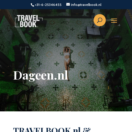
+31-6-25346455
info@travelbook.nl
Dageen.nl
TRAVELBOOK.nl &