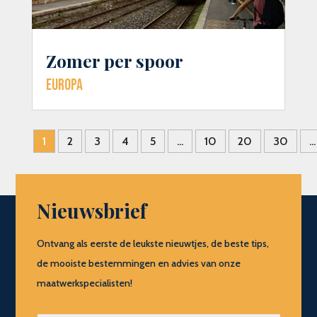
Zomer per spoor
Europa
1
2
3
4
5
...
10
20
30
...
Nieuwsbrief
Ontvang als eerste de leukste nieuwtjes, de beste tips,
de mooiste bestemmingen en advies van onze
maatwerkspecialisten!