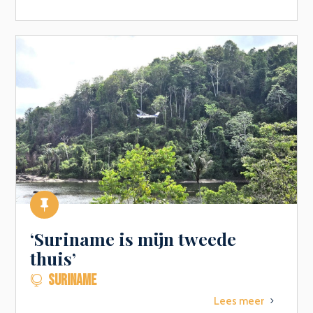

‘Suriname is mijn tweede
thuis’
SURINAME

Lees meer
5