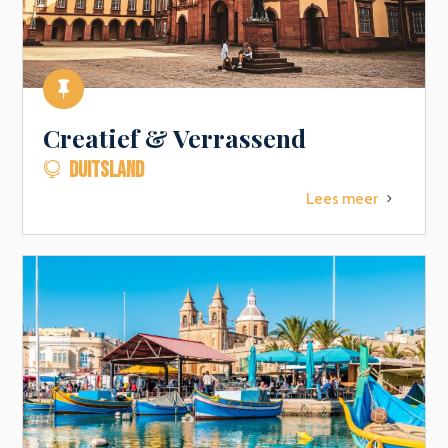

Creatief & Verrassend
DUITSLAND

Lees meer
5