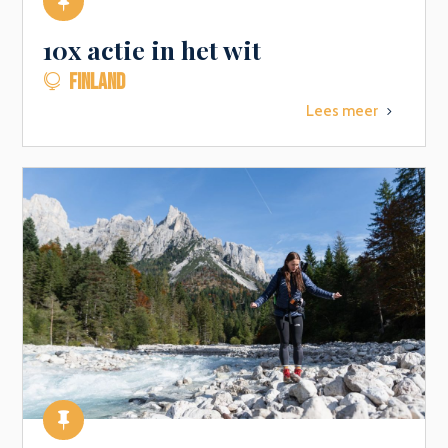

10x actie in het wit
FINLAND

Lees meer
5
