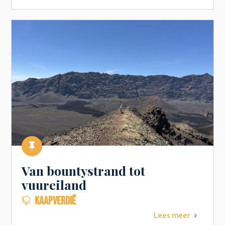

Van bountystrand tot
vuureiland
KAAPVERDIË

Lees meer
5