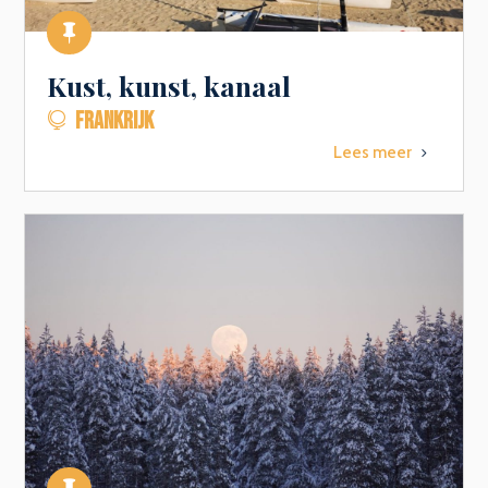

Kust, kunst, kanaal
FRANKRIJK

Lees meer
5