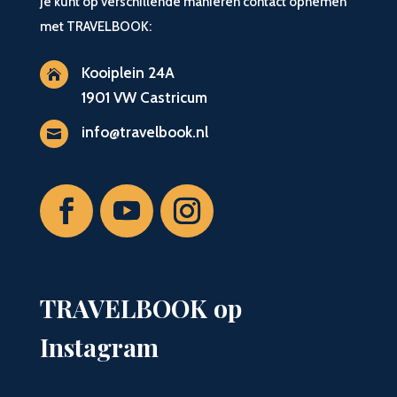
Je kunt op verschillende manieren contact opnemen
met TRAVELBOOK:
Kooiplein 24A

1901 VW Castricum
info@travelbook.nl

TRAVELBOOK op
Instagram