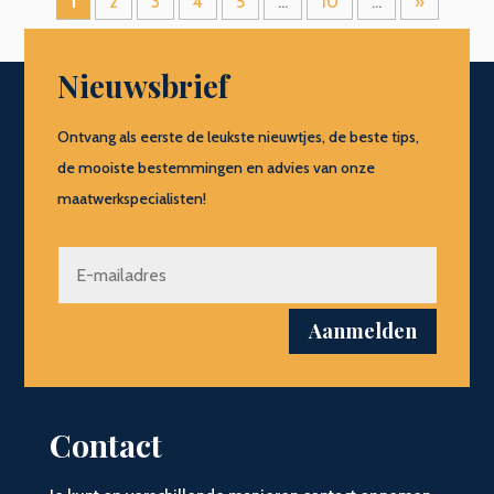
1
2
3
4
5
...
10
...
»
Nieuwsbrief
Ontvang als eerste de leukste nieuwtjes, de beste tips,
de mooiste bestemmingen en advies van onze
maatwerkspecialisten!
Aanmelden
Contact