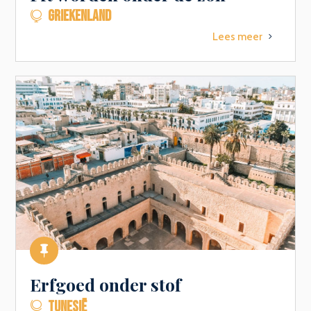
GRIEKENLAND

Lees meer
5

Erfgoed onder stof
TUNESIË
