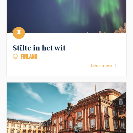

Stilte in het wit
FINLAND

Lees meer
5