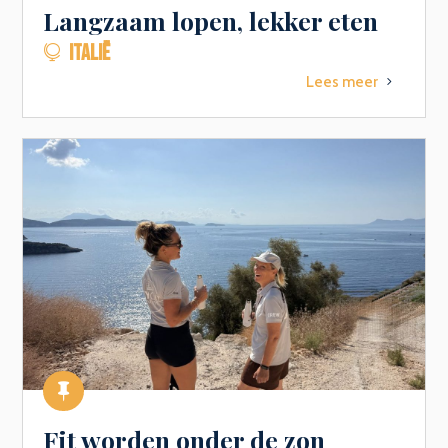
Langzaam lopen, lekker eten
ITALIË

Lees meer
5

Fit worden onder de zon